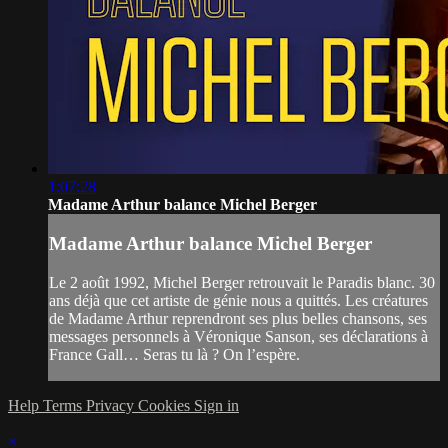
1:07:28
Madame Arthur balance Michel Berger
Madame Arthur balance Michel Berger
Le 2 août 1992, Michel Berger retrouvait le Paradis blanc. 30
ans déjà que cet artiste de génie nous a quittés. Les créatures
de Madame Arthur reprendront ses plus belles chansons, ses
messages personnels à Véronique Sanson, ses déclarations à
France Gall… Seras tu là ? On l’espère.
Help
Terms
Privacy
Cookies
Sign in
×