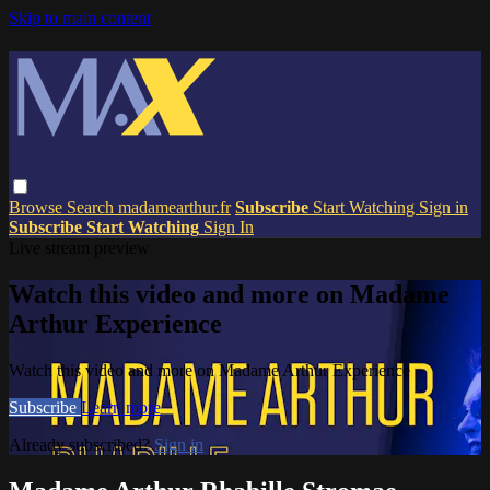
Skip to main content
Browse
Search
madamearthur.fr
Subscribe
Start Watching
Sign in
Subscribe
Start Watching
Sign In
Live stream preview
Watch this video and more on Madame
Arthur Experience
Watch this video and more on Madame Arthur Experience
Subscribe
Learn more
Already subscribed?
Sign in