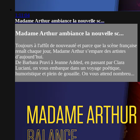
1:11:04
Madame Arthur ambiance la nouvelle sc...
Madame Arthur ambiance la nouvelle sc...
Toujours à l'affût de nouveauté et parce que la scène française
renaît chaque jour, Madame Arthur s’empare des artistes
d’aujourd’hui.
De Barbara Pravi à Jeanne Added, en passant par Clara
Luciani, on vous embarque dans un voyage poétique,
humoristique et plein de gouaille. On vous attend nombreu...