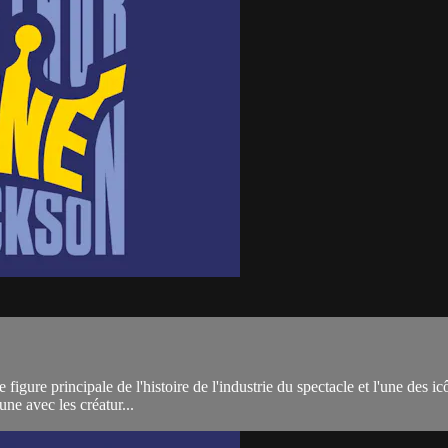
e figure principale de l'histoire de l'industrie du spectacle et l'une des 
ne avec les créatur...