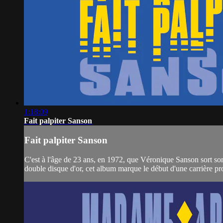
1:18:09
Fait palpiter Sanson
Fait palpiter Sanson
C'est à l'âge de 23 ans, en 1972, que Véronique Sanson sort son
double disque d'or, cet album marque le début d'une carrière p