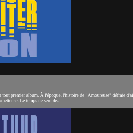
 tout premier album. À l'époque, l'histoire de "Amoureuse" défraie d'ai
rometteuse. Le temps ne semble...