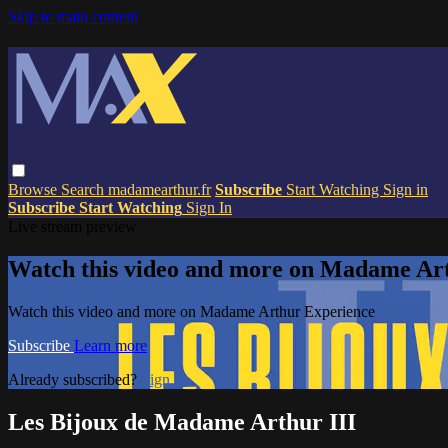
Skip to main content
Browse
Search
madamearthur.fr
Subscribe
Start Watching
Sign in
Subscribe
Start Watching
Sign In
Live stream preview
Watch this video and more on Madame Ar
Watch this video and more on Madame Arthur Experience
Subscribe
Learn more
Already subscribed?
Sign in
Les Bijoux de Madame Arthur III