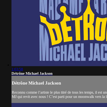
1:03:58
Détrône Michael Jackson
Détrône Michael Jackson
Reconnu comme l’artiste le plus titré de tous les temps, il est un
MJ qui revit avec nous ! C’est parti pour un moonwalk vers la lu