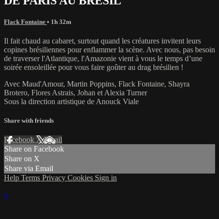
DE PARIS AU BRÉSIL
Flack Fontaine
• 1h 32m
Il fait chaud au cabaret, surtout quand les créatures invitent leurs
copines brésiliennes pour enflammer la scène. Avec nous, pas besoin
de traverser l'Atlantique, l'Amazonie vient à vous le temps d’une
soirée ensoleillée pour vous faire goûter au drag brésilien !
Avec Maud'Amour, Martin Poppins, Flack Fontaine, Shayra
Brotero, Flores Astrais, Johan et Alexia Turner
Sous la direction artistique de Anouck Viale
Share with friends
Facebook
X
Email
Share on Facebook
Share on X
Share via Email
Help
Terms
Privacy
Cookies
Sign in
×