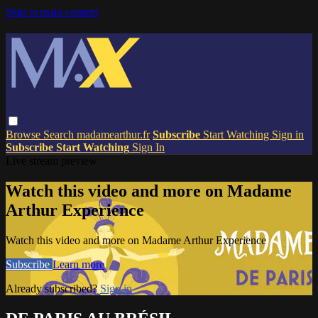
Skip to main content
Browse
Search
madamearthur.fr
Subscribe
Start Watching
Sign in
Subscribe
Start Watching
Sign In
Live stream preview
Watch this video and more on Madame
Arthur Experience
Watch this video and more on Madame Arthur Experience
Subscribe
Learn more
Already subscribed?
Sign in