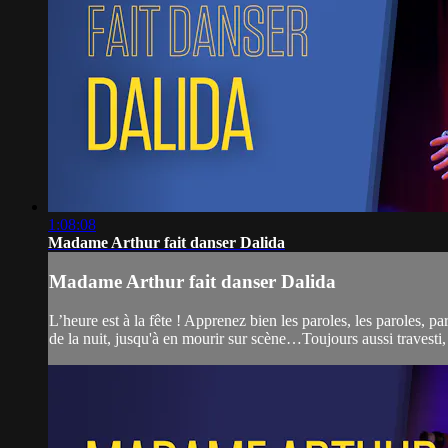
1:08:08
Madame Arthur fait danser Dalida
Madame Arthur fait danser Dalida
L’heure est à la fête ! Apprenez bien les paroles, les paroles, 
de la nuit, jusqu'à en mourir sur scène…Toujours aussi travesti, 