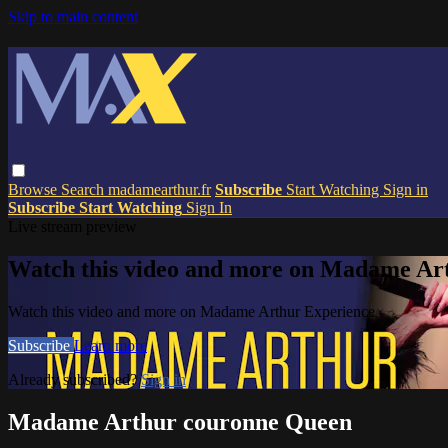
Skip to main content
Browse
Search
madamearthur.fr
Subscribe
Start Watching
Sign in
Subscribe
Start Watching
Sign In
Live stream preview
Watch this video and more on Madame Ar
Watch this video and more on Madame Arthur Experience
Subscribe
Learn more
Already subscribed?
Sign in
Madame Arthur couronne Queen