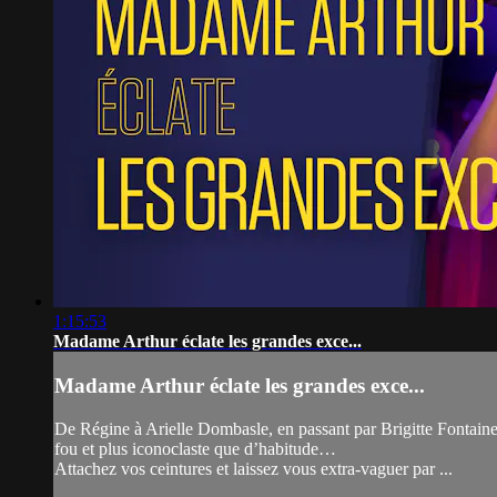
1:15:53
Madame Arthur éclate les grandes exce...
Madame Arthur éclate les grandes exce...
De Régine à Arielle Dombasle, en passant par Brigitte Fontaine
fou et plus iconoclaste que d’habitude…
Attachez vos ceintures et laissez vous extra-vaguer par ...