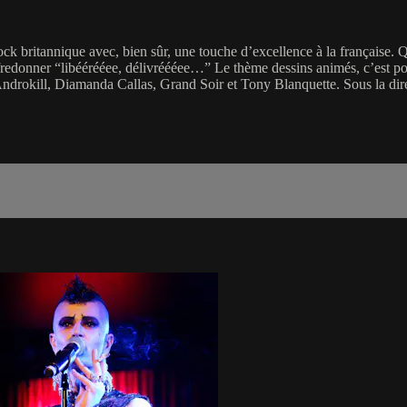
k britannique avec, bien sûr, une touche d’excellence à la française. Qu
fredonner “libéérééee, délivréééee…” Le thème dessins animés, c’est pou
 Androkill, Diamanda Callas, Grand Soir et Tony Blanquette. Sous la dir