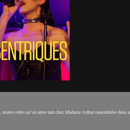
, toutes celles qu’on aime tant chez Madame Arthur rassemblées dans un