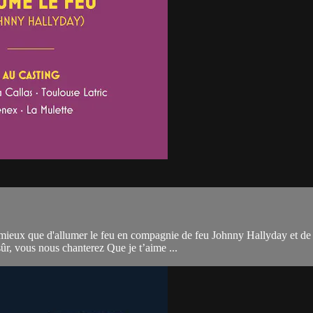
de mieux que d'allumer le feu en compagnie de feu Johnny Hallyday et de
ûr, vous nous chanterez Que je t’aime ...