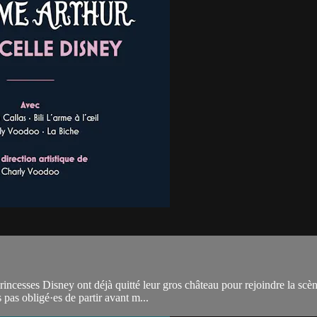
ncesses Disney ont déjà quitté leur gros château pour rejoindre la scène
 pas obligé·es de partir avant m...