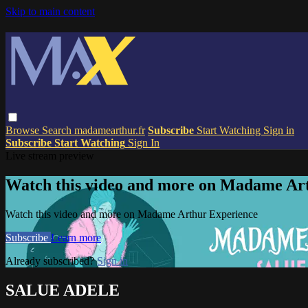
Skip to main content
Browse
Search
madamearthur.fr
Subscribe
Start Watching
Sign in
Subscribe
Start Watching
Sign In
Live stream preview
Watch this video and more on Madame Ar
Watch this video and more on Madame Arthur Experience
Subscribe
Learn more
Already subscribed?
Sign in
SALUE ADELE