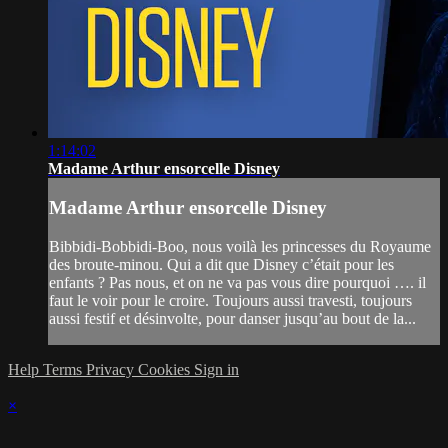
1:14:02
Madame Arthur ensorcelle Disney
Madame Arthur ensorcelle Disney
Bibbidi-Bobbidi-Boo, nous voilà les princesses du Royaume
des broute-minou. Qui a dit que Disney c’était pour les
enfants ? Pas nous, et on ne va pas vous dire pourquoi …. il
faut le voir pour le croire. Toujours aussi travesti, toujours
aussi festif et désinvolte, pour danser jusqu’au bout de la...
Help
Terms
Privacy
Cookies
Sign in
×