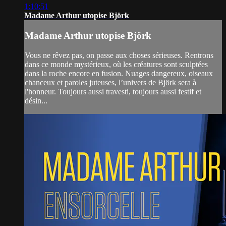
1:10:51
Madame Arthur utopise Björk
Madame Arthur utopise Björk
Vous ne rêvez pas, on passe aux choses sérieuses. Rentrons
dans ce monde mystérieux, où les créatures sont sculptées
dans la roche encore en fusion. Nuages dangereux, oiseaux
chanceux et paroles juteuses, l’univers de Björk sera à
l'honneur. Toujours aussi travesti, toujours aussi festif et
désin...