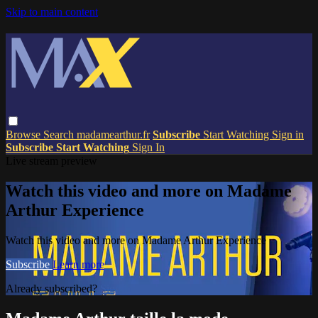
Skip to main content
Browse
Search
madamearthur.fr
Subscribe
Start Watching
Sign in
Subscribe
Start Watching
Sign In
Live stream preview
Watch this video and more on Madame
Arthur Experience
Watch this video and more on Madame Arthur Experience
Subscribe
Learn more
Already subscribed?
Sign in