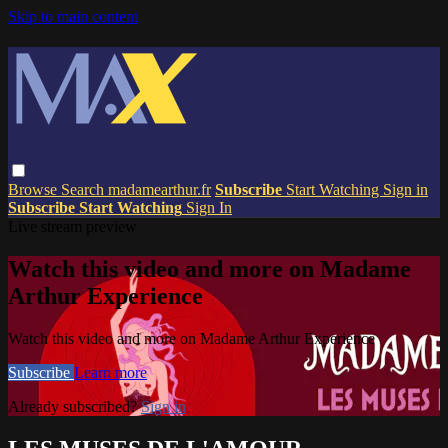
Skip to main content
Browse
Search
madamearthur.fr
Subscribe
Start Watching
Sign in
Subscribe
Start Watching
Sign In
Live stream preview
Watch this video and more on Madame
Arthur Experience
Watch this video and more on Madame Arthur Experience
Subscribe
Learn more
Already subscribed?
Sign in