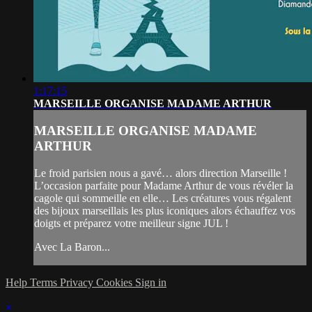
1:17:15
MARSEILLE ORGANISE MADAME ARTHUR
MARSEILLE ORGANISE MADAME
ARTHUR
Le froid parisien nous a gavé… alors direction Marseille !
L’occasion parfaite pour Madame Arthur de vous révéler la
cagole qui sommeille en elle… Les créatures vous régalent
des bijoux marseillais les plus iconiques alors échauffez vos
doigts et préparez votre meilleur signe JUL !
Avec La Baron...
Help
Terms
Privacy
Cookies
Sign in
×