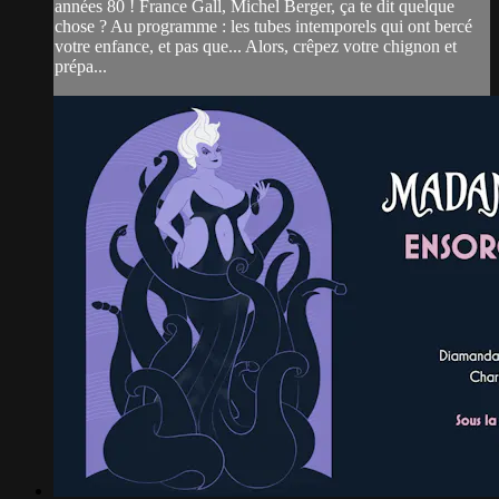
années 80 ! France Gall, Michel Berger, ça te dit quelque
chose ? Au programme : les tubes intemporels qui ont bercé
votre enfance, et pas que... Alors, crêpez votre chignon et
prépa...