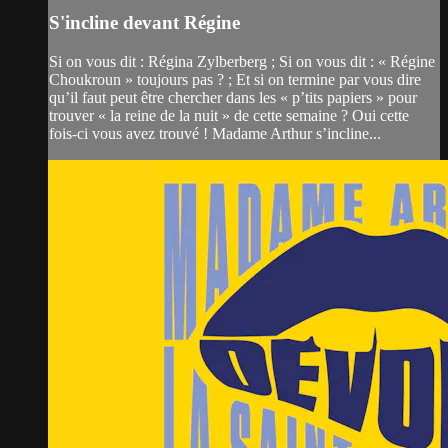
S'incline devant Régine
Si on vous dit : Régina Zylberberg ; Si on vous dit : « Régine
Choukroun » toujours pas ? ; Et si on termine par vous dire
qu’il faut peut être chercher dans les « p’tits papiers » pour
trouver « la reine de la nuit » de cette semaine ? Oui cette
fois-ci vous avez trouvé ! Madame Arthur s’incline...