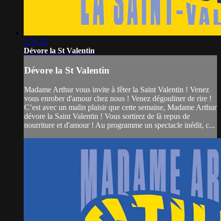
1:31:52
Dévore la St Valentin
Dévore la St Valentin
Madame Arthur vous invite à fêter la Saint Valentin ! Venez
vous enrober d'amour chez nous ! Venez dégouliner de rire !
C’est avec un malin plaisir que cette semaine, Madame Arthur
dévore la Saint Valentin ! Vous sortirez de là repus de
nourriture et d'amour ! Au programme un spectacle inédit, c...