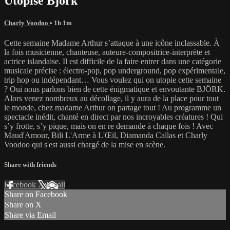
Utopise Björk
Charly Voodoo
• 1h 1m
Cette semaine Madame Arthur s’attaque à une icône inclassable. À
la fois musicienne, chanteuse, auteure-compositrice-interprète et
actrice islandaise. Il est difficile de la faire entrer dans une catégorie
musicale précise : électro-pop, pop underground, pop expérimentale,
trip hop ou indépendant… Vous voulez qui on utopie cette semaine
? Oui nous parlons bien de cette énigmatique et envoutante BJÖRK.
Alors venez nombreux au décollage, il y aura de la place pour tout
le monde, chez madame Arthur on partage tout ! Au programme un
spectacle inédit, chanté en direct par nos incroyables créatures ! Qui
s’y frotte, s’y pique, mais on en re demande à chaque fois ! Avec
Maud'Amour, Bili L'Arme à L'Œil, Diamanda Callas et Charly
Voodoo qui s'est aussi chargé de la mise en scène.
Share with friends
Facebook
X
Email
Share on Facebook
Share on X
Share via Email