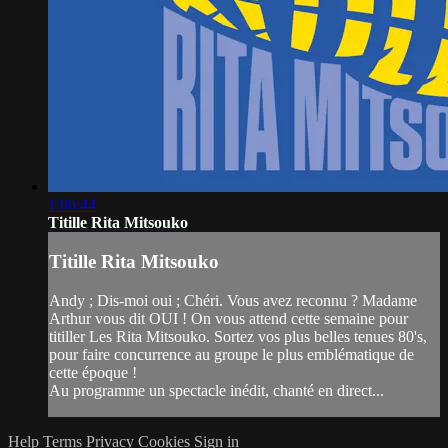
1:06:44
Titille Rita Mitsouko
Titille Rita Mitsouko
Andy ; Dis-moi oui ; Chéri. Vous avez reconnu ? Madame
Arthur vous dit OUI ! On vous attend cette semaine pour
titiller Les Rita Mitsouko. Sortez vos plus belles tenues 80's,
pour faire concurrence au groupe le plus emblématique de
cette époque !
Au programme un spectacle inédit, chanté en direct...
Help
Terms
Privacy
Cookies
Sign in