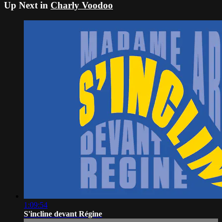
Up Next in
Charly Voodoo
1:09:54
S'incline devant Régine