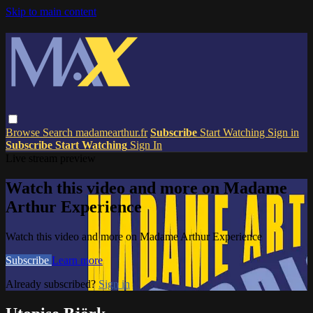
Skip to main content
Browse
Search
madamearthur.fr
Subscribe
Start Watching
Sign in
Subscribe
Start Watching
Sign In
Live stream preview
Watch this video and more on Madame
Arthur Experience
Watch this video and more on Madame Arthur Experience
Subscribe
Learn more
Already subscribed?
Sign in