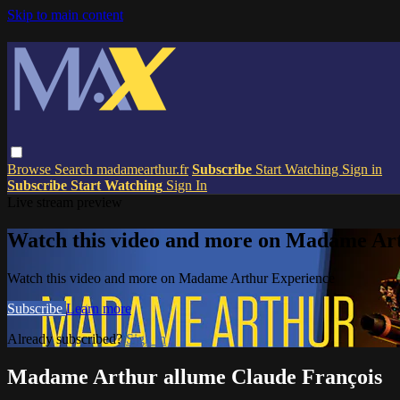
Skip to main content
Browse
Search
madamearthur.fr
Subscribe
Start Watching
Sign in
Subscribe
Start Watching
Sign In
Live stream preview
Watch this video and more on Madame Ar
Watch this video and more on Madame Arthur Experience
Subscribe
Learn more
Already subscribed?
Sign in
Madame Arthur allume Claude François