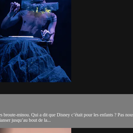
route-minou. Qui a dit que Disney c’était pour les enfants ? Pas nous, 
danser jusqu’au bout de la...