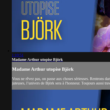
1:10:51
Madame Arthur utopise Björk
Madame Arthur utopise Björk
Vous ne rêvez pas, on passe aux choses sérieuses. Rentrons dan
juteuses, l’univers de Björk sera à l'honneur. Toujours aussi traves