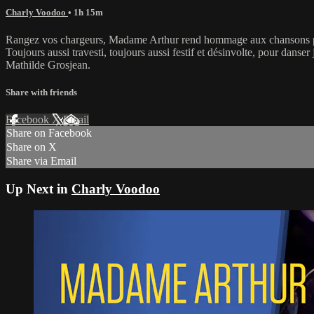
Charly Voodoo
• 1h 15m
Rangez vos chargeurs, Madame Arthur rend hommage aux chansons popul
Toujours aussi travesti, toujours aussi festif et désinvolte, pour dan
Mathilde Grosjean.
Share with friends
Facebook
X
Email
Share on Facebook
Share on X
Share via Email
Up Next in
Charly Voodoo