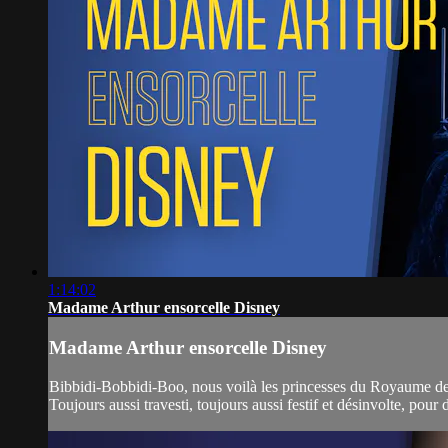
1:14:02
Madame Arthur ensorcelle Disney
Madame Arthur ensorcelle Disney
Bibbidi-Bobbidi-Boo, nous voilà les princesses du Royaume des b
Toujours aussi travesti, toujours aussi festif et désinvolte, pour 