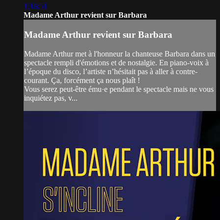
1:16:51
Madame Arthur revient sur Barbara
Madame Arthur revient sur Barbara
Madame Arthur met à l'honneur la chanteuse Barbara dans un
spectacle rempli d'émotions et de nostalgie. En piano-voix à
l’époque du disco, l’artiste n’hésitait pas à aller à contre-
courant. Ça, forcément ça nous plaît !
Vous serez peut-être ému·e pendant le spectacle mais ne vous
inquiétez pas, v...