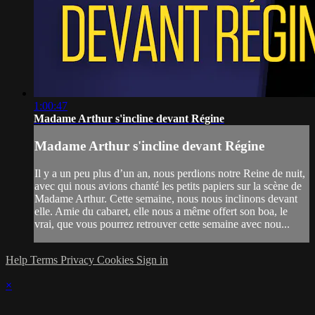
1:00:47
Madame Arthur s'incline devant Régine
Madame Arthur s'incline devant Régine
Il y a un peu plus d’un an, nous perdions notre Reine de nuit,
avec qui nous avions chanté les petits papiers sur la scène de
Madame Arthur. Cette semaine, nous nous inclinons devant
elle. Amie du cabaret, elle nous a même offert son boa, le
vrai, que vous pourrez retrouver cette semaine avec nou...
Help
Terms
Privacy
Cookies
Sign in
×