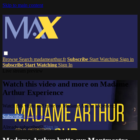
Skip to main content
Browse
Search
madamearthur.fr
Subscribe
Start Watching
Sign in
Subscribe
Start Watching
Sign In
Live stream preview
Watch this video and more on Madame
Arthur Experience
Watch this video and more on Madame Arthur Experience
Subscribe
Learn more
Already subscribed?
Sign in