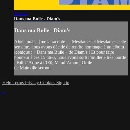
1:13:57
Dans ma Bulle - Diam's
Dans ma Bulle - Diam's
Alors, ouais, j'me la raconte…. Mesdames et Mesdames cette
semaine, nous avons décidé de rendre hommage à un album
iconique : « Dans ma Bulle » de Diam’s ! Et pour faire
honneur à ces 15 titres, nous avons sorti l’artillerie très lourde
: Bili L’Arme à l’Œil, Maud’Amour, Odile
de Mainville seront...
Help
Terms
Privacy
Cookies
Sign in
×