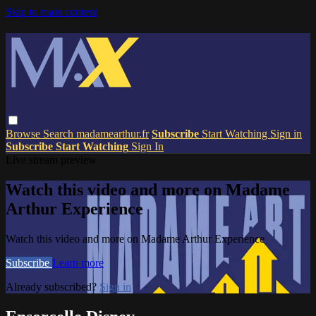
Skip to main content
Browse
Search
madamearthur.fr
Subscribe
Start Watching
Sign in
Subscribe
Start Watching
Sign In
Live stream preview
Watch this video and more on Madame
Arthur Experience
Watch this video and more on Madame Arthur Experience
Subscribe
Learn more
Already subscribed?
Sign in