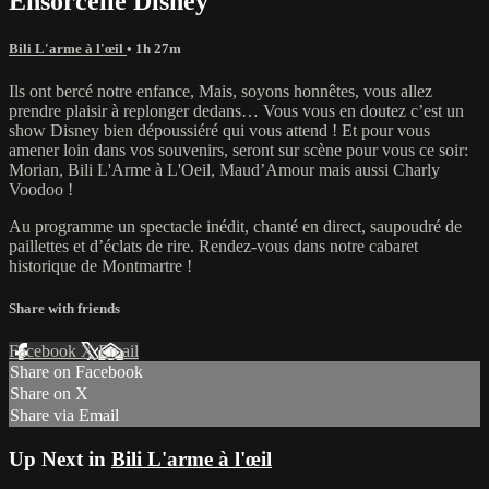
Ensorcelle Disney
Bili L'arme à l'œil
• 1h 27m
Ils ont bercé notre enfance, Mais, soyons honnêtes, vous allez
prendre plaisir à replonger dedans… Vous vous en doutez c’est un
show Disney bien dépoussiéré qui vous attend ! Et pour vous
amener loin dans vos souvenirs, seront sur scène pour vous ce soir:
Morian, Bili L'Arme à L'Oeil, Maud’Amour mais aussi Charly
Voodoo !
Au programme un spectacle inédit, chanté en direct, saupoudré de
paillettes et d’éclats de rire. Rendez-vous dans notre cabaret
historique de Montmartre !
Share with friends
Facebook
X
Email
Share on Facebook
Share on X
Share via Email
Up Next in
Bili L'arme à l'œil