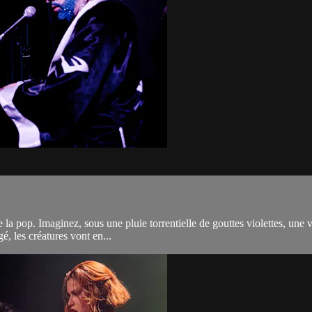
 pop. Imaginez, sous une pluie torrentielle de gouttes violettes, une vila
, les créatures vont en...