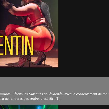
llante. Fêtons les Valentins collés-serrés, avec le consentement de ton
ne rentreras pas seul·e, c’est sûr ! T...