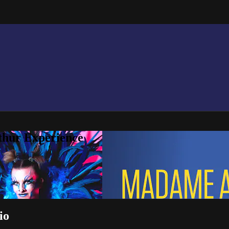
thur Experience
io