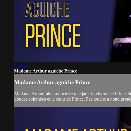
1:06:43
Madame Arthur aguiche Prince
Madame Arthur aguiche Prince
Madame Arthur, plus séductrice que jamais, charme le Prince de la
douces colombes et le cœur de Prince. Pas touche à notre protégé