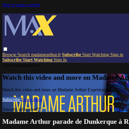
Skip to main content
Browse
Search
madamearthur.fr
Subscribe
Start Watching
Sign in
Subscribe
Start Watching
Sign In
Live stream preview
Watch this video and more on Madame Ar
Watch this video and more on Madame Arthur Experience
Subscribe
Learn more
Already subscribed?
Sign in
Madame Arthur parade de Dunkerque à R