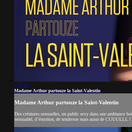
1:07:48
Madame Arthur partouze la Saint-Valentin
Madame Arthur partouze la Saint-Valentin
Des créatures sensuelles, un public sexy dans une ambiance boui
sensualité, d’émotion, de tendresse mais aussi de CUUULLL ! Tu 