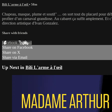
Bili L'arme à l'œil
• 58m
Chapeau, masque, plume et soutif’ … on sort tout du placard pour défil
profiter d’un carnaval grandiose. Au cabaret ça suffit amplement. Et c’
direction artistique d'Ivan Gonzalez.
Share with friends
Facebook
X
Email
Share on Facebook
Share on X
Share via Email
Up Next in
Bili L'arme à l'œil