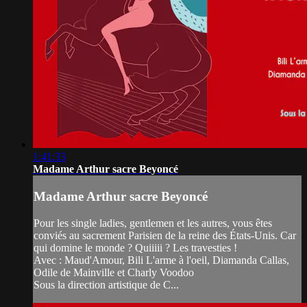
1:41:33
Madame Arthur sacre Beyoncé
Madame Arthur sacre Beyoncé
Pour les single ladies, gentlemen et les autres, vous êtes
conviés au sacrement Parisien de la reine des États-Unis. Car
qui domine le monde ? Quiiiii ? Les travesties !
Avec : Maud'Amour, Bili L'arme à l'oeil, Diamanda Callas,
Odile de Mainville et Charly Voodoo
Sous la direction artistique de C...