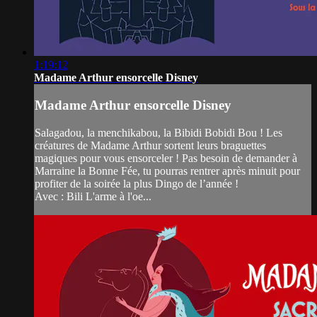
1:19:12
Madame Arthur ensorcelle Disney
Madame Arthur ensorcelle Disney
Salagadou, la menchikabou, la Bibidi Bobidi Bou ! Les
créatures de Madame Arthur sortent leurs braguettes
magiques pour vous ensorceler ! Pas besoin de demander à
Marraine la Bonne Fée, tu pourras rentrer après minuit pour
profiter de la soirée la plus Dingo de l’année !
Avec : Bili L'arme à l'oe...