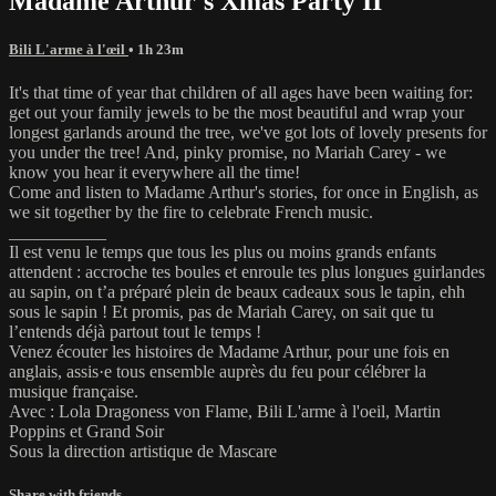
Madame Arthur's Xmas Party II
Bili L'arme à l'œil
• 1h 23m
It's that time of year that children of all ages have been waiting for:
get out your family jewels to be the most beautiful and wrap your
longest garlands around the tree, we've got lots of lovely presents for
you under the tree! And, pinky promise, no Mariah Carey - we
know you hear it everywhere all the time!
Come and listen to Madame Arthur's stories, for once in English, as
we sit together by the fire to celebrate French music.
___________
Il est venu le temps que tous les plus ou moins grands enfants
attendent : accroche tes boules et enroule tes plus longues guirlandes
au sapin, on t’a préparé plein de beaux cadeaux sous le tapin, ehh
sous le sapin ! Et promis, pas de Mariah Carey, on sait que tu
l’entends déjà partout tout le temps !
Venez écouter les histoires de Madame Arthur, pour une fois en
anglais, assis·e tous ensemble auprès du feu pour célébrer la
musique française.
Avec : Lola Dragoness von Flame, Bili L'arme à l'oeil, Martin
Poppins et Grand Soir
Sous la direction artistique de Mascare
Share with friends