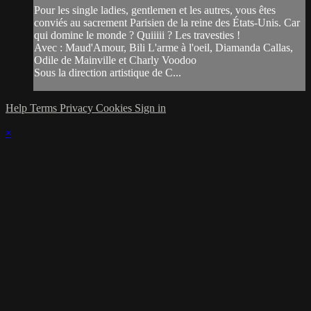
Pour les single ladies, gentlemen et les autres, vous êtes
conviés au sacrement Parisien de la reine des États-Unis. Car
qui domine le monde ? Quiiiii ? Les travesties !
Avec : Maud'Amour, Bili L'arme à l'oeil, Diamanda Callas,
Odile de Mainville et Charly Voodoo
Sous la direction artistique de C...
Help
Terms
Privacy
Cookies
Sign in
×