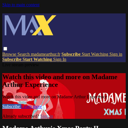
Skip to main content
Browse
Search
madamearthur.fr
Subscribe
Start Watching
Sign in
Subscribe
Start Watching
Sign In
Live stream preview
Watch this video and more on Madame
Arthur Experience
Watch this video and more on Madame Arthur Experience
Subscribe
Learn more
Already subscribed?
Sign in