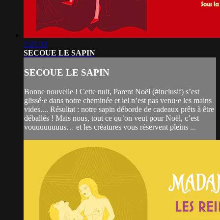
1:21:33
SECOUE LE SAPIN
SECOUE LE SAPIN
Bonne nouvelle ! Cette nuit, Parent Noël (#inclusif) s’est
glissé·e dans notre cheminée et iel n’est pas venu·e les mains
vides.... Résultat : notre sapin déborde de cadeaux prêts à être
déballés ! Mais nous, tout ce qu’on veut pour Noël, c’est
vouuuuuuuus… et les créatures vous réservent pleins ...