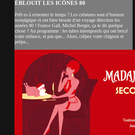
ÉBLOUIT LES ICÔNES 80
Prêt·es à remonter le temps ? Les créatures sont d’humeur
nostalgique et ont bien besoin d'un voyage direction les
années 80 ! France Gall, Michel Berger, ça te dit quelque
chose ? Au programme : les tubes intemporels qui ont bercé
votre enfance, et pas que... Alors, crêpez votre chignon et
prépa...