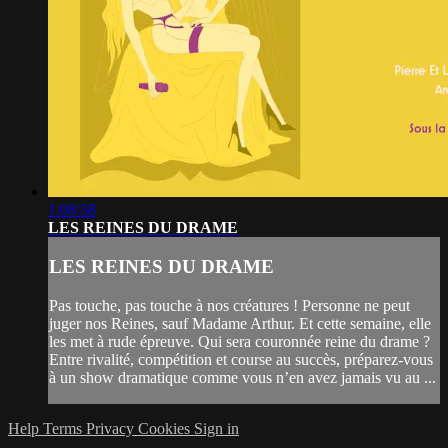
1:08:58
LES REINES DU DRAME
LES REINES DU DRAME
Pas touche, pas touche à nos créatures ! Personne ne peut
juger nos Reines, sauf Madame Arthur. Et cette semaine, elle
les met à rude épreuve. Qui sera couronnée reine du drame ?
Entre rivalité, compétition et course au succès, préparez-vous
à un show dramatique comme vous n’en avez jamais vu au ...
Help
Terms
Privacy
Cookies
Sign in