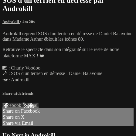
SOS d'un terrien en détresse par
Androkill
Androkill
• 4m 20s
Androkill reprend SOS d'un terrien en détresse de Daniel Balavoine
dans Madame Arthur éblouit les icônes 80.
Retrouve le spectacle dans son intégralité sur le reste de notre
plateforme MAX ! ❤️
🎹 : Charly Voodoo
🎶 : SOS d'un terrien en détresse - Daniel Balavoine
🖼️ : Androkill
Share with friends
Facebook
X
Email
Share on Facebook
Share on X
Share via Email
Up Next in
Androkill