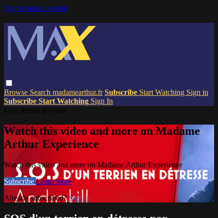
Skip to main content
Browse
Search
madamearthur.fr
Subscribe
Start Watching
Sign in
Subscribe
Start Watching
Sign In
Live stream preview
Watch this video and more on Madame
Arthur Experience
Watch this video and more on Madame Arthur Experience
Subscribe
Learn more
Already subscribed?
Sign in