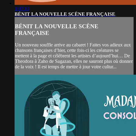
1:07:13
BÉNIT LA NOUVELLE SCÈNE FRANÇAISE
BÉNIT LA NOUVELLE SCÈNE
FRANÇAISE
Un nouveau souffle arrive au cabaret ! Faites vos adieux aux
chansons françaises d’hier, cette fois-ci les créatures se
mettent à la page et célèbrent les artistes d’aujourd’hui… De
Theodora à Zaho de Sagazan, elles ne sauront plus où donner
de la voix ! Il est temps de mettre à jour votre cultur...