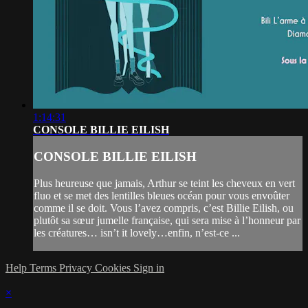
1:14:31
CONSOLE BILLIE EILISH
CONSOLE BILLIE EILISH
Plus heureuse que jamais, Arthur se teint les cheveux en vert
fluo et se met des lentilles bleues océan pour vous envoûter
comme il se doit. Vous l’avez compris, c’est Billie Eilish, ou
plutôt sa sœur jumelle française, qui sera mise à l’honneur par
les créatures… isn’t it lovely…enfin, n’est-ce ...
Help
Terms
Privacy
Cookies
Sign in
×