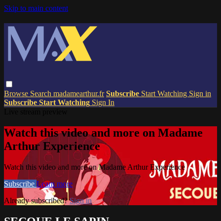
Skip to main content
Browse
Search
madamearthur.fr
Subscribe
Start Watching
Sign in
Subscribe
Start Watching
Sign In
Live stream preview
Watch this video and more on Madame
Arthur Experience
Watch this video and more on Madame Arthur Experience
Subscribe
Learn more
Already subscribed?
Sign in