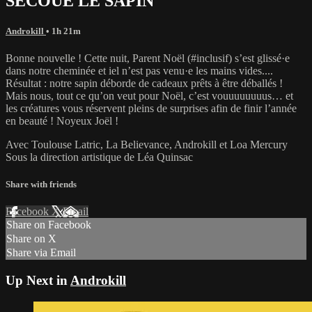
SECOUE LE SAPIN
Androkill
• 1h 21m
Bonne nouvelle ! Cette nuit, Parent Noël (#inclusif) s’est glissé·e
dans notre cheminée et iel n’est pas venu·e les mains vides....
Résultat : notre sapin déborde de cadeaux prêts à être déballés !
Mais nous, tout ce qu’on veut pour Noël, c’est vouuuuuuuus… et
les créatures vous réservent pleins de surprises afin de finir l’année
en beauté ! Noyeux Joël !
Avec Toulouse Latric, La Believance, Androkill et Loa Mercury
Sous la direction artistique de Léa Quinsac
Share with friends
Facebook
X
Email
Share on Facebook
Share on X
Share via Email
Up Next in
Androkill